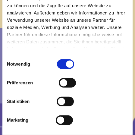
24113 Kiel
zu können und die Zugriffe auf unsere Website zu
analysieren. Außerdem geben wir Informationen zu Ihrer
Ein ganz besonderes musikalisches Erlebnis für
Verwendung unserer Website an unsere Partner für
alle Ukulelenfans
soziale Medien, Werbung und Analysen weiter. Unsere
Partner führen diese Informationen möglicherweise mit
– und solche, die es werden wollen…
weiteren Daten zusammen, die Sie ihnen bereitgestellt
Die Herbstzeit wird mit dem 5. Ukulele-
haben oder die sie im Rahmen Ihrer Nutzung der Dienste
Mitmachkonzert am 10.10.2026 von 19-21 Uhr
gesammelt haben.
Einwilligungsauswahl
gefeiert.
Notwendig
Für Neulinge findet von
18-19 Uhr
ein kleiner
Crashkurs statt, Leihinstrumente sind
Präferenzen
vorhanden. Die Lieder werden an die Wand
projiziert, das Publikum verschmilzt zu einer
Statistiken
großen Band, zum kraftvollen Chor.
In den Pausen stehen Getränke und Brezel
Marketing
bereit.