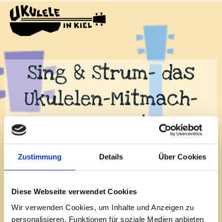
Zum
Inhalt
springen
Sing & Strum- das
Ukulelen-Mitmach-
Konzert
am 10. Oktober 2026 um 19 Uhr im
Zustimmung
Details
Über Cookies
Gemeindehaus der
Diese Webseite verwendet Cookies
Michaeliskirche | Wulfsbrook 29 |
Wir verwenden Cookies, um Inhalte und Anzeigen zu
personalisieren, Funktionen für soziale Medien anbieten