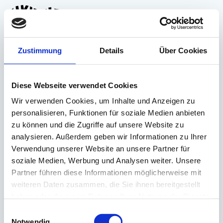
Zum
Inhalt
erforderlic
Bestell-/Rechnungsnummer
Page URI *erforderlich
*
E-Mail
*
springen
erforderlich
Zustimmung
Details
Über Cookies
erforderlich
erforder
Vorname
*
Nachname
*
Diese Webseite verwendet Cookies
Wir verwenden Cookies, um Inhalte und Anzeigen zu
Deine Kommentare
personalisieren, Funktionen für soziale Medien anbieten
zu können und die Zugriffe auf unsere Website zu
analysieren. Außerdem geben wir Informationen zu Ihrer
Verwendung unserer Website an unsere Partner für
soziale Medien, Werbung und Analysen weiter. Unsere
Es gilt unsere
Datenschutzerklärung
.
Partner führen diese Informationen möglicherweise mit
weiteren Daten zusammen, die Sie ihnen bereitgestellt
Widerruf bestätigen
haben oder die sie im Rahmen Ihrer Nutzung der Dienste
gesammelt haben.
Einwilligungsauswahl
Notwendig