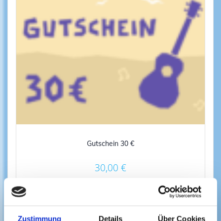
Gutschein 30 €
30,00
€
Umsatzsteuerbefreit gemäß UStG §19
Lieferzeit: nicht angegeben
Zustimmung
Details
Über Cookies