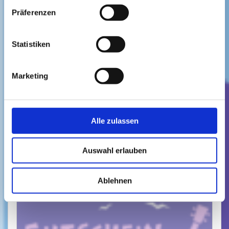
Präferenzen
Statistiken
Gutschein 20 €
Marketing
20,00
€
Umsatzsteuerbefreit gemäß UStG §19
Lieferzeit: entfällt
Alle zulassen
In den Warenkorb
Auswahl erlauben
Ablehnen