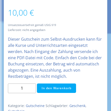
10,00
€
Umsatzsteuerbefreit gemäß UStG §19
Lieferzeit: nicht angegeben
Dieser Gutschein zum Selbst-Ausdrucken kann für
alle Kurse und Unterrichtsarten eingesetzt
werden. Nach Eingang der Zahlung versende ich
eine PDF-Datei mit Code. Einfach den Code bei der
Buchung einsetzen, der Betrag wird automatisch
abgezogen. Eine Auszahlung, auch von
Restbeträgen, ist nicht möglich.
Gutschein
In den Warenkorb
10
€
Menge
Kategorie:
Gutscheine
Schlagwörter:
Geschenk
,