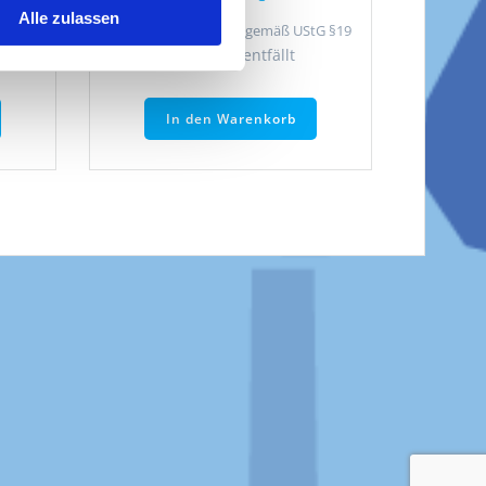
Alle zulassen
tG §19
Umsatzsteuerbefreit gemäß UStG §19
en
Lieferzeit: entfällt
In den Warenkorb