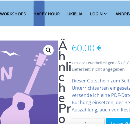
WORKSHOPS
HAPPY HOUR
UKIELIA
LOGIN
ANDRE
Ä
60,00
€
h
nli
Umsatzsteuerbefreit gemäß UStG
Lieferzeit: nicht angegeben
c
Dieser Gutschein zum Selb
h
Unterrichtsarten eingeset
e
versende ich eine PDF-Date
Buchung einsetzen, der Be
Pr
Auszahlung, auch von Restb
o
Gutschein
In den W
d
60