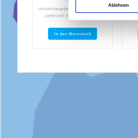
Ablehnen
Umsatzsteuerbefreit gemäß UStG §19
Umsat
Lieferzeit: nicht angegeben
L
In den Warenkorb