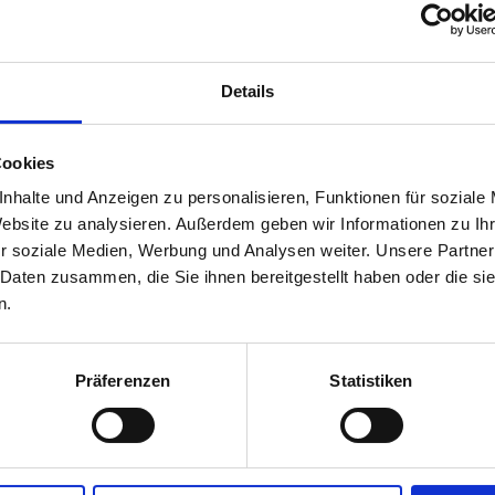
u
€
[Digital]
kt
Kategorie:
Gutscheine
Sch
Menge
Details
Cookies
nhalte und Anzeigen zu personalisieren, Funktionen für soziale
Website zu analysieren. Außerdem geben wir Informationen zu I
r soziale Medien, Werbung und Analysen weiter. Unsere Partner
 Daten zusammen, die Sie ihnen bereitgestellt haben oder die s
n.
Präferenzen
Statistiken
Gutschein 10 €
Gutschein 30 €
10,00
€
30,00
€