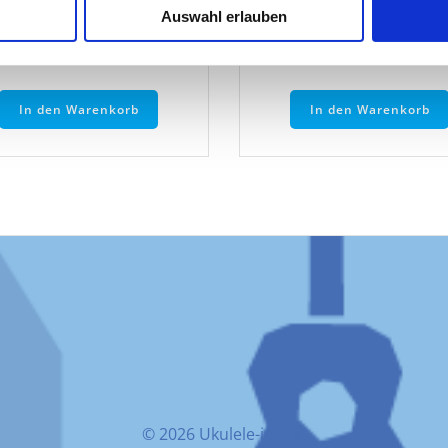
Auswahl erlauben
zsteuerbefreit gemäß UStG §19
Umsatzsteuerbefreit gemäß US
ieferzeit: nicht angegeben
Lieferzeit: nicht angegeb
In den Warenkorb
In den Warenkorb
© 2026 Ukulele-in-Kiel